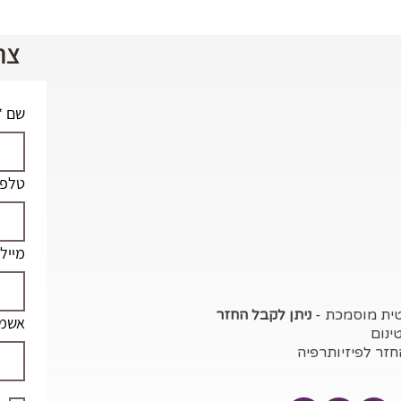
צר
שם
*
טלפו
מייל
טית מוסמכת -
ניתן לקבל החזר
אשמח
ינום
חזר לפיזיותרפיה