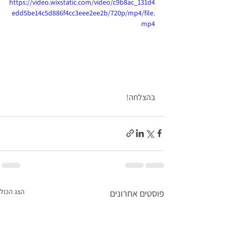
https://video.wixstatic.com/video/c9b8ac_131d4
edd5be14c5d886f4cc3eee2ee2b/720p/mp4/file.
mp4
בהצלחה!
הצג הכול
פוסטים אחרונים