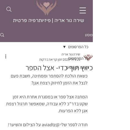
שירה גור אריה | פיזיותרפיה פרטית
פוסט
כל הפרסומים
שירה גור אריה
כל הפרסומים
21 ביולי 2023
זמן קריאה 1 דקות
כיווץ תוך כדי- אצל הספר
רצפת אגן נשים
כשאת הולכת להסתפר וממתינה, חשבת פעם 
לנצל את הזמן לחיזוק רצפת אגן?
המתנה אצל ספר או במסגרת אחרת היא זמן 
שקט בדר"כ ללא עבודה, שמאפשר תרגול רצפת 
אגן ללא הפרעות.  
תודה לספר שלי @aviadtz על הצילום והשיער!