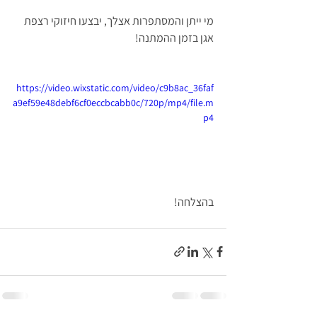
מי ייתן והמסתפרות אצלך, יבצעו חיזוקי רצפת 
אגן בזמן ההמתנה!
https://video.wixstatic.com/video/c9b8ac_36faf
a9ef59e48debf6cf0eccbcabb0c/720p/mp4/file.m
p4
בהצלחה! 