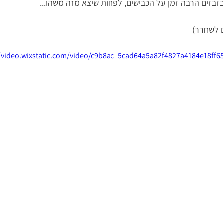
בזבזים הרבה זמן על הכבישים, לפחות שיצא מזה משהו...
גם לשחרר)
//video.wixstatic.com/video/c9b8ac_5cad64a5a82f4827a4184e18ff6