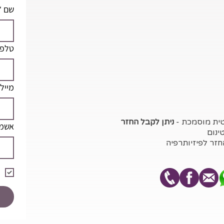
שם
*
טלפו
מייל
טית מוסמכת -
ניתן לקבל החזר
אשמח
ינום
חזר לפיזיותרפיה