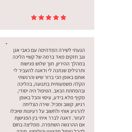
הדירוג הממוצא הוא 5 מתוך 5
הגעתי לשירה המדהימה עם כאבי אגן
וגב חזקים מאד ברמה של קשיי הליכה
במהלך ההיריון. תוך שלוש פגישות
ותרגילים שנתנה לי ודאגה להעביר לי
אותם באופן הכי ברור שיש והרגשתי
הקלה משמעותית בתנועה, בהליכה
ובהפחתת הכאב. הטיפול היה יסודי,
מקיף מלא בידע, עיסוי והכל באופן
רגיש, קשוב ומכיל. שירה הצליחה
להרגיע אותי ולחשוב על רעיונות שיוכלו
לעזור. דאגה לברר איתי בין הפגישןת
אם ההרגשה השתפרה. ממליצה בחום
לקבל טיפול מקצועי והוליסטי. תודה