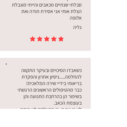
סבלתי שנתיים מכאבים והייתי מוגבלת
הצלת אותי אני אסירת תודה ואת
אלופה
גליה
הדירוג הממוצא הוא 5 מתוך 5
כשאבדו הסיכויים ובעיקר התקווה
להחלמה.....ניסיון אחרון והפקדת
בריאותי בידיי שירה המלאכית!
כבר מהטיפולים הראשונים הרגשתי
בשיפור הן בהרחבת התנועה והן
בעוצמת הכאב.
לא זו אף זו, כי ההצלחה לא היתה
פיזית בלבד אלא גם מהפן הרגשי שכן
הייתה נוכחת מעברו השני של הקו