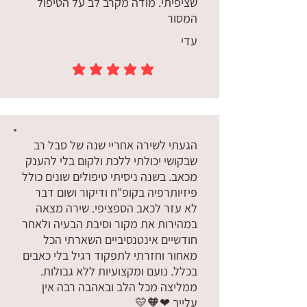
שציפיתי. מודה מקרב לב על הטיפול
המסור
עדי
הדירוג הממוצא הוא 5 מתוך 5
הגעתי לשירה אחריי שנה של סבל רב
שבקושי יכולתי ללכת ולקום בלי להענק
מכאב. בשנה ניסיתי טיפולים שונים כולל
פיזיותרפיה בקופ"ח ודיקור ושום דבר
לא עזר לכאב הספציפי. שירה מצאה
במהירות את מקור וסיבת הבעיה ולאחר
חודשיים אינטנסיביים השארתי הכל
מאחור וחזרתי לתפקוד רגיל בלי כאבים
בכלל. נועם ומקצועיות ללא גבולות.
ממליצה מכל הלב ובאהבה רבה אין
עלייך ❤🧡💛