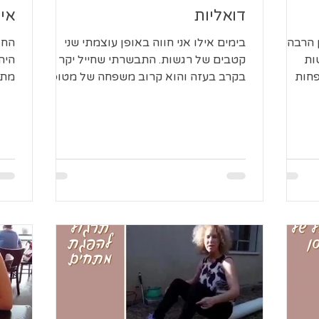
דואליות
אי
 הרבה
בימים אילו אני חווה באופן עוצמתי שני
החו
ות
קטבים של רגשות. התבשרתי שחייל יקר מת
היה
פחות
בקרב בעזה והוא קרוב משפחה של מטופל
מתק
...
שלי, וזה ממש ממש העציב אותי...
לתח