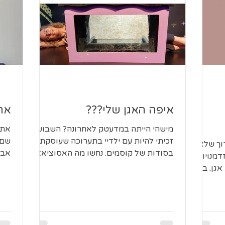
איפה האגן שלי???
את
מישהי הייתה במדעטק לאחרונה? השבוע
את 
זכיתי להיות עם ילדיי בתערוכה שעוסקת
שם?
וך שלא
בסודות של קוסמים. נחשו מה האסוציאציה
אבו
דמנויות
הראשונה שעלתה לי כשהגענו למתקן...
השינ
אגן. בצעי