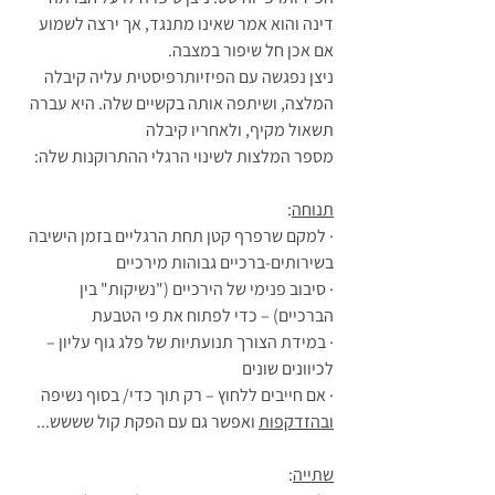
דינה והוא אמר שאינו מתנגד, אך ירצה לשמוע 
אם אכן חל שיפור במצבה.
ניצן נפגשה עם הפיזיותרפיסטית עליה קיבלה 
המלצה, ושיתפה אותה בקשיים שלה. היא עברה 
תשאול מקיף, ולאחריו קיבלה 
מספר המלצות לשינוי הרגלי ההתרוקנות שלה:
תנוחה
:
· למקם שרפרף קטן תחת הרגליים בזמן הישיבה 
בשירותים-ברכיים גבוהות מירכיים
· סיבוב פנימי של הירכיים ("נשיקות" בין 
הברכיים) – כדי לפתוח את פי הטבעת
· במידת הצורך תנועתיות של פלג גוף עליון – 
לכיוונים שונים
· אם חייבים ללחוץ – רק תוך כדי/ בסוף נשיפה 
ובהזדקפות
 ואפשר גם עם הפקת קול שששש...
שתייה
: