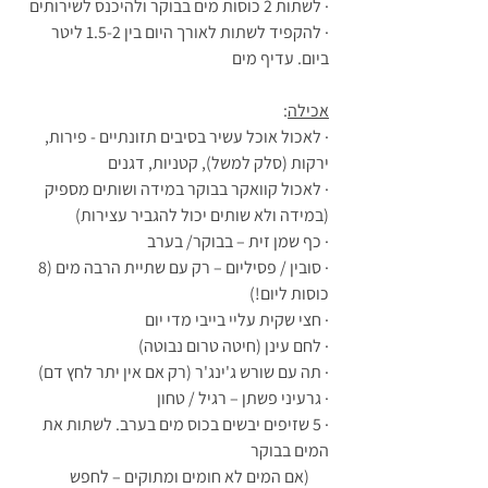
· לשתות 2 כוסות מים בבוקר ולהיכנס לשירותים
· להקפיד לשתות לאורך היום בין 1.5-2 ליטר 
ביום. עדיף מים
אכילה
:
· לאכול אוכל עשיר בסיבים תזונתיים - פירות, 
ירקות (סלק למשל), קטניות, דגנים
· לאכול קוואקר בבוקר במידה ושותים מספיק 
(במידה ולא שותים יכול להגביר עצירות)
· כף שמן זית – בבוקר/ בערב  
· סובין / פסיליום – רק עם שתיית הרבה מים (8 
כוסות ליום!)  
· חצי שקית עליי בייבי מדי יום  
· לחם עינן (חיטה טרום נבוטה)  
· תה עם שורש ג'ינג'ר (רק אם אין יתר לחץ דם)  
· גרעיני פשתן – רגיל / טחון  
· 5 שזיפים יבשים בכוס מים בערב. לשתות את 
המים בבוקר
      (אם המים לא חומים ומתוקים – לחפש 