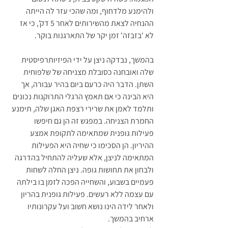
ולהימנע מלדחוף, ומה שהכי עזר לה הייתה 
ההנחיה לצאת מהשירותים לאחר 5 דק', כי אז 
לא 'בזבזה' זמן יקר של התארגנות בוקר.
בהמשך, נבדקה ניצן על ידי הפיזיותרפיסטית 
שלה ואובחנה כסובלת מצניחה של שלפוחית 
השתן. הדבר היה כרעם ביום בהיר עבורה, אך 
היא הבינה כי אם תאמץ הרגלי התרוקנות נכונים 
ותלמד לאמן את שרירי רצפת האגן שלה, תימנע 
החמרת הצניחה. במפגש זה הן גם חיפשו 
פעילות גופנית שמתאימה לתקופת אמצע 
ההיריון. הן הסכימו כי שחיה היא הפעילות 
המתאימה לניצן, אלא שעליה להתחיל בהדרגה 
ולבחון את תחושות גופה. ניצן החלה לשחות 
פעמיים בשבוע, והשחייה הפכה לזמן בו בילתה 
עם עצמה ללא רעשים. פעילות גופנית בהריון 
ולאחר לידה הינו נושא חשוב ועל עקרונותיו 
ארחיב בהמשך.